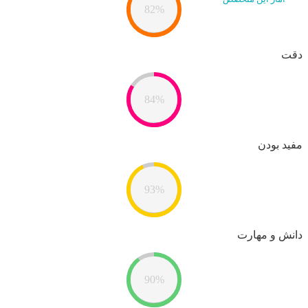
82%
دقت
84%
مفید بودن
93%
دانش و مهارت
90%