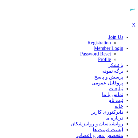
منو
X
Join Us
Registration
Member Login
Password Reset
Profile
با تشکر
برگه نمونه
پرسش و پاسخ
پروفایل عمومی
تبلیغات
تماس با ما
ثبت نام
خانه
دایرکتوری کاربر
درباره ما
روانشناسان و روانپزشکان
لیست قیمت ها
متخصص مغز و اعصاب