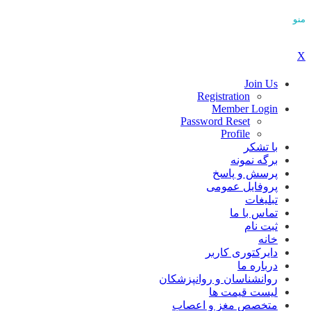
منو
X
Join Us
Registration
Member Login
Password Reset
Profile
با تشکر
برگه نمونه
پرسش و پاسخ
پروفایل عمومی
تبلیغات
تماس با ما
ثبت نام
خانه
دایرکتوری کاربر
درباره ما
روانشناسان و روانپزشکان
لیست قیمت ها
متخصص مغز و اعصاب