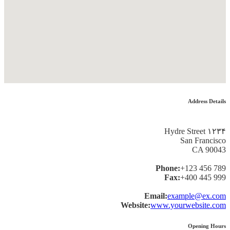
Address Details
۱۲۳۴ Hydre Street
San Francisco
CA 90043
Phone:
+123 456 789
Fax:
+400 445 999
Email:
example@ex.com
Website:
www.yourwebsite.com
Opening Hours