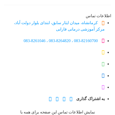
درباره ما
روانشناسان و روانپزشکان
اطلاعات تماس
لیست قیمت ها
کرمانشاه، میدان ایثار سابق، ابتدای بلوار دولت آباد،
متخصص مغز و اعصاب
مرکز آموزشی درمانی فارابی
مطالب
ناحیه کاربری
083-82160700 ، 083-8264820 ، 083-8261046
ورود اعضا
به اشتراک گذاری
نمایش اطلاعات تماس این صفحه برای همه با