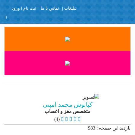
تبلیغات |
تماس با ما
ثبت نام
ورود
منو
X
Join Us
Member Login
با تشکر
برگه نمونه
پرسش و پاسخ
پروفایل عمومی
تبلیغات
تماس با ما
کیانوش محمد امینی
ثبت نام
متخصص مغز و اعصاب
خانه
(4)
دایرکتوری کاربر
بازدید این صفحه : 983