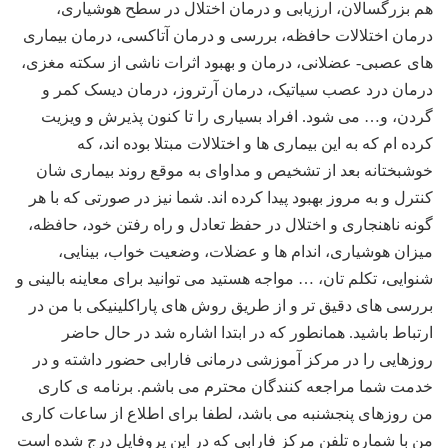
هم بزرگسالان، ارزیابی و درمان اختلال در سطح هوشیاری،
درمان اختلالات حافظه، بررسی و درمان آتاکسی، درمان بیماری
های عصبی- عضلانی، درمان و بهبود اثرات ناشی از سکته مغزی،
درمان درد عصب سیاتیک، درمان آرتروز، درمان دیسک کمر و
گردن، و… می شود. افراد بسیاری را تا کنون پذیرش و ویزیت
کرده ام که به این بیماری ها و اختلالات مبتلا بوده اند، که
خوشبختانه بعد از تشخیص و مداوای به موقع روند بیماری شان
کنترل و به مروز بهبود پیدا کرده اند. شما نیز در صورتی که با هر
گونه ناهنجاری و اختلال در حفظ تعادل و راه رفتن خود، حافظه،
میزان هوشیاری، اندام ها و عضلات، وضعیت خواب، بینایی،
شنوایی، تکلم تان، … مواجه هستید می توانید برای معاینه بالینی و
بررسی های دقیق تر و از طریق روش های پاراکلینیکی با من در
ارتباط باشید. همانطور که در ابتدا اشاره شد در حال حاضر
روزهایی را در مرکز آموزشی درمانی فارابی حضور داشته و در
خدمت شما مراجعه کنندگان محترم می باشم. برنامه ی کاری
من روزهای پنجشنبه می باشد، لطفا برای اطلاع از ساعات کاری
من با شماره تلفن مرکز فارابی که در این پروفایل درج شده است