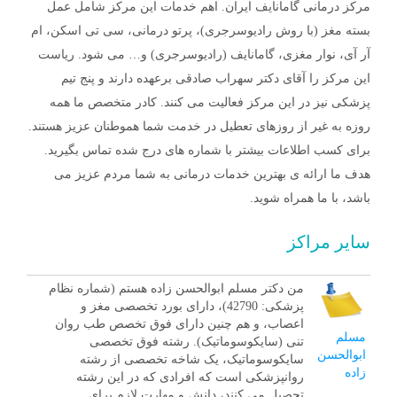
مرکز درمانی گامانایف ایران. اهم خدمات این مرکز شامل عمل
بسته مغز (با روش رادیوسرجری)، پرتو درمانی، سی تی اسکن، ام
آر آی، نوار مغزی، گامانایف (رادیوسرجری) و… می شود. ریاست
این مرکز را آقای دکتر سهراب صادقی برعهده دارند و پنج تیم
پزشکی نیز در این مرکز فعالیت می کنند. کادر متخصص ما همه
روزه به غیر از روزهای تعطیل در خدمت شما هموطنان عزیز هستند.
برای کسب اطلاعات بیشتر با شماره های درج شده تماس بگیرید.
هدف ما ارائه ی بهترین خدمات درمانی به شما مردم عزیز می
باشد، با ما همراه شوید.
سایر مراکز
من دکتر مسلم ابوالحسن زاده هستم (شماره نظام
پزشکی: 42790)، دارای بورد تخصصی مغز و
اعصاب، و هم چنین دارای فوق تخصص طب روان‌
مسلم
تنی (سایکوسوماتیک). رشته فوق تخصصی
ابوالحسن
سایکوسوماتیک، یک شاخه تخصصی از رشته
زاده
روانپزشکی است که افرادی که در این رشته
تحصیل می کنند، دانش و مهارت لازم برای