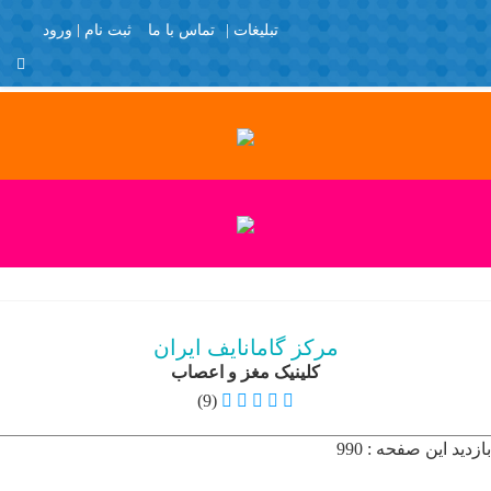
تبلیغات |
تماس با ما
ثبت نام
ورود
منو
X
Join Us
Member Login
با تشکر
برگه نمونه
پرسش و پاسخ
پروفایل عمومی
تبلیغات
مرکز گامانایف ایران
تماس با ما
کلینیک مغز و اعصاب
ثبت نام
(9)
خانه
بازدید این صفحه : 990
دایرکتوری کاربر