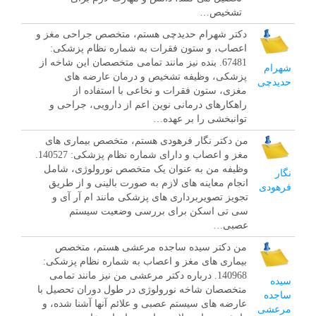
تشخیص…
دکتر شهرام حدیدچی هستم، متخصص جراحی مغز و
اعصاب، و ستون فقرات به شماره نظام پزشکی:
67481. بنده نیز مانند تمامی متخصصان این شاخه از
شهرام
پزشکی، وظیفه تشخیص و درمان عارضه های
حدیدچی
مغزی، ستون فقرات و نخاعی با استفاده از
راهکارهای درمانی نوین اعم از دارویی، جراحی و
توانبخشی را بر عهده…
من دکتر نگار فرهودی هستم، متخصص بیماری های
مغز و اعصاب و دارای شماره نظام پزشکی: 140527.
وظیفه من به عنوان یک متخصص نورولوژی، شامل
نگار
انجام معاینه های لازم به صورت بالینی و از طریق
فرهودی
تجویز تصویربرداری های پزشکی مانند ام آر آی و
سی تی اسکن برای بررسی وضعیت سیستم
عصبی…
من دکتر سیده ساجده مرعشی هستم، متخصص
بیماری های مغز و اعصاب به شماره نظام پزشکی:
140968. درباره دکتر مرعشی من نیز مانند تمامی
سیده
متخصصان شاخه نورولوژی در طول دوران تحصیل با
ساجده
عارضه های سیستم عصبی و علائم آنها آشنا شده، و
مرعشی