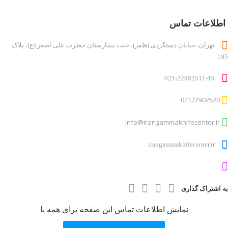
درباره ما
روانشناسان و روانپزشکان
اطلاعات تماس
لیست قیمت ها
تهران، خیابان دستگردی (ظفر)، جنب بیمارستان حضرت علی اصغر (ع)، پلاک
متخصص مغز و اعصاب
195
مطالب
ناحیه کاربری
021-22902511-19
ورود اعضا
02122902520
info@irangammaknifecenter.ir
irangammaknifecenter.ir
به اشتراک گذاری
نمایش اطلاعات تماس این صفحه برای همه با