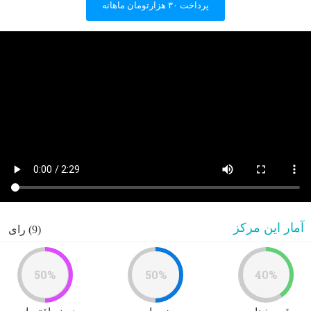
پرداخت ۳۰ هزارتومان ماهانه
آمار این مرکز
(9) رای
50%
50%
40%