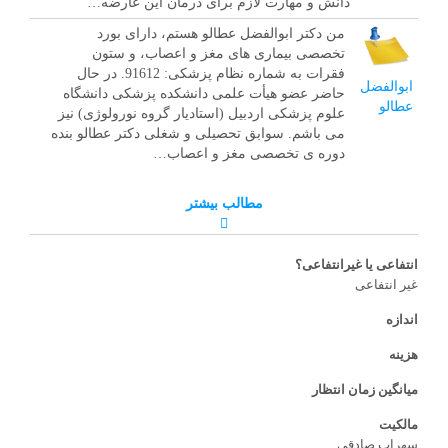
دانش و مهارت لازم برای درمان این عارضه…
من دکتر ابوالفضل عطالو هستم، دارای بورد
تخصصی بیماری های مغز و اعصاب، و ستون
فقرات به شماره نظام پزشکی: 91612. در حال
ابوالفضل
حاضر عضو هیأت علمی دانشکده پزشکی دانشگاه
عطالو
علوم پزشکی اردبیل (استادیار گروه نورولوژی) نیز
می باشم. سوابق تحصیلی و شغلی دکتر عطالو بنده
دوره ی تخصصی مغز و اعصاب…
مطالب بیشتر
انتفاعی یا غیرانتفاعی؟
غیر انتفاعی
اندازه
هزینه
میانگین زمان انتظار
مالکیت
سهراب صادقی